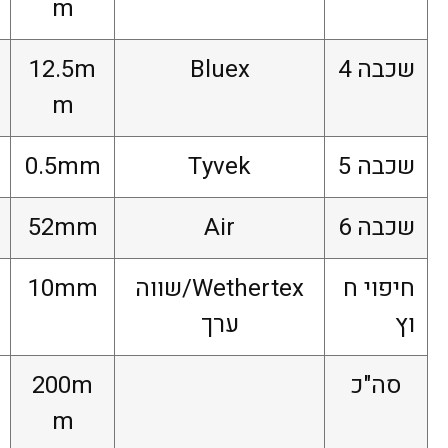
m
שכבה 4
Bluex
12.5m
m
שכבה 5
Tyvek
0.5mm
שכבה 6
Air
52mm
חיפוי ח
Wethertex/שווה
10mm
וץ
ערך
סה"כ
200m
m