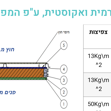
רמית ואקוסטית, ע"פ המפ
צפיצות
13Kg\m
^2
13Kg\m
^2
50Kg\m